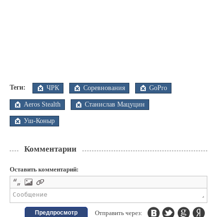
Теги:
ЧРК
Соревнования
GoPro
Aeros Stealth
Станислав Мацуцин
Уш-Коныр
Комментарии
Оставить комментарий:
Предпросмотр
Отправить через: